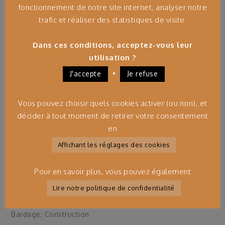
fonctionnement de notre site internet, analyser notre
trafic et réaliser des statistiques de visite.
Dans ces conditions, acceptez-vous leur
utilisation ?
•
J'accepte
Je refuse
Vous pouvez choisir quels cookies activer (ou non), et
décider à tout moment de retirer votre consentement
en
Extension Bois Et Toit Végétalisé
Affichant les réglages des cookies
Découvrez le cœur de métier de Bois&Co. : la
Pour en savoir plus, vous pouvez également
construction et le bardage bois. Un savoir-faire
Lire notre politique de confidentialité
professionnel pour un rendu parfait.
Bardage
,
Construction