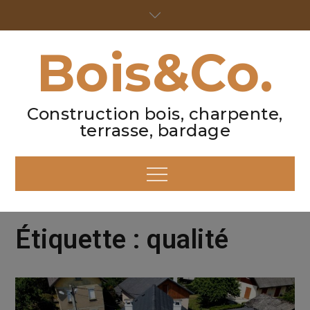
Skip
to
content
Bois&Co.
Construction bois, charpente,
terrasse, bardage
Menu
Étiquette :
qualité