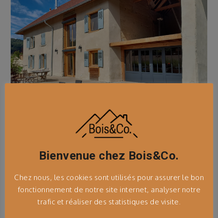
Une Verrière Personnalisée
Bienvenue chez Bois&Co.
Chez nous, les cookies sont utilisés pour assurer le bon
Découvrez le savoir-faire de Bois&Co. avec ces
fonctionnement de notre site internet, analyser notre
partenaires. La verrière s’intègre parfaitement au
trafic et réaliser des statistiques de visite.
bâti traditionnel et à la structure bois.