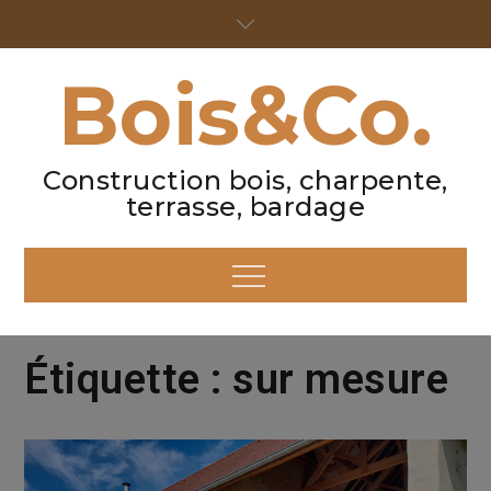
Skip
to
content
Bois&Co.
Construction bois, charpente,
terrasse, bardage
Menu
Étiquette :
sur mesure